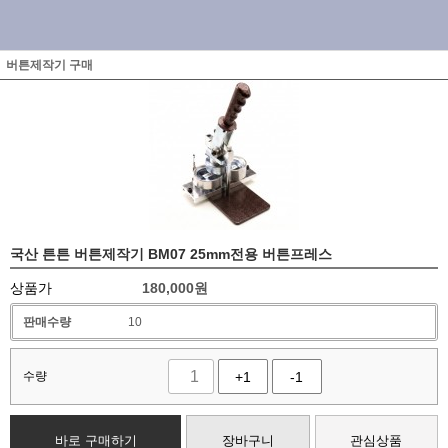
버튼제작기 구매
국산 튼튼 버튼제작기 BM07 25mm전용 버튼프레스
상품가
180,000
원
판매수량
10
수량
+1
-1
바로 구매하기
장바구니
관심상품