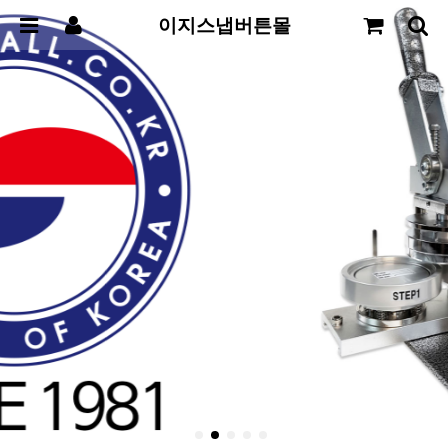
이지스냅버튼몰