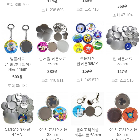
139원
114원
조회 369,700
368원
조회 155,710
조회 238,608
조회 47,104
주문제작
뱀줄재료
손거울 버튼재료
핀 버튼재료
핀버튼58MM
(거울없이 민짜)
75mm
38mm
재료 44mm
159원
380원
117원
500원
조회 149,870
조회 446,911
조회 212,515
조회 85,132
Safety pin 재료
국산버튼제작기용
국산버튼제작기용
열쇠고리거울
44MM
38mm
58mm
버튼재료 58mm