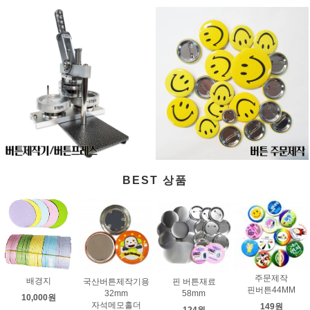
BEST 상품
주문제작
배경지
국산버튼제작기용
핀 버튼재료
핀버튼44MM
32mm
58mm
10,000원
자석메모홀더
149원