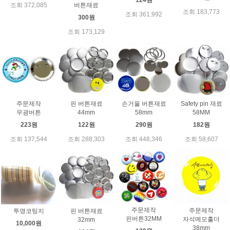
124원
버튼재료
조회 372,085
조회 183,773
조회 361,992
300원
조회 173,129
주문제작
핀 버튼재료
손거울 버튼재료
Safety pin 재료
무광버튼
44mm
58mm
58MM
223원
122원
290원
182원
조회 137,544
조회 288,303
조회 448,346
조회 58,607
주문제작
주문제작
투명코팅지
핀 버튼재료
핀버튼32MM
자석메모홀더
32mm
10,000원
38mm