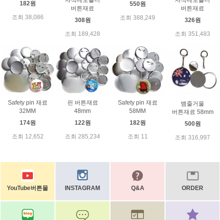
자석메모홀더
자석메모홀더
182원
550원
버튼재료
버튼재료
조회 38,086
조회 388,249
308원
326원
조회 189,428
조회 351,483
Safety pin 재료
핀 버튼재료
Safety pin 재료
뱀줄거울
32MM
48mm
58MM
버튼재료 58mm
174원
122원
182원
500원
조회 12,652
조회 285,234
조회 11
조회 316,997
YouTube버튼몰
INSTAGRAM
Q&A
ORDER