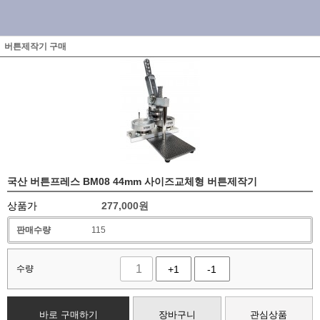
버튼제작기 구매
국산 버튼프레스 BM08 44mm 사이즈교체형 버튼제작기
상품가
277,000
원
판매수량
115
수량
+1
-1
바로 구매하기
장바구니
관심상품