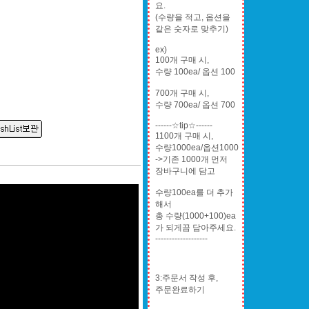
요.
(수량을 적고, 옵션을
같은 숫자로 맞추기)
ex)
100개 구매 시,
수량 100ea/ 옵션 100
700개 구매 시,
수량 700ea/ 옵션 700
------☆tip☆------
1100개 구매 시,
수량1000ea/옵션1000
->기존 1000개 먼저
장바구니에 담고
수량100ea를 더 추가
해서
총 수량(1000+100)ea
가 되게끔 담아주세요.
-------------------
3:주문서 작성 후,
주문완료하기