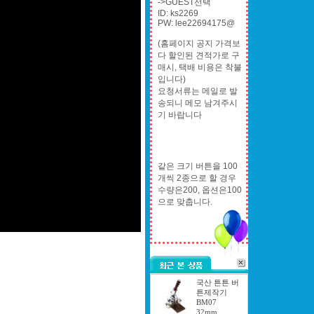
->GUEST선택
ID: ks2269
PW: lee22694175@
(홈페이지 공지 가격보
다 할인된 견적가로 구
매시, 택배 비용은 착불
입니다)
요청서류는 메일로 발
송되니 메모 남겨주시
기 바랍니다
같은 크기 버튼을 100
개씩 2종으로 할 경우
수량은200, 옵션은100
으로 맞춥니다.
국산 튼튼 버
튼제작기
BM07
32mm..