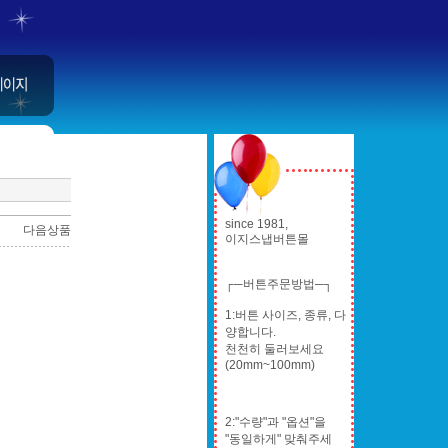
since 1981,
다음상품
이지스냅버튼몰
┌─버튼주문방법─┐
1:버튼 사이즈, 종류, 다
양합니다.
천천히 둘러보세요
(20mm~100mm)
2:"수량"과 "옵션"을
"동일하게" 맞춰주세