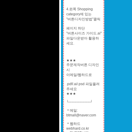
4.왼쪽 Shopping
category에 있는
"버튼디자인방법"클릭
페이지 하단
"버튼사이즈 가이드.ai"
파일다운받아 활용하
세요.
★★★
주문제작버튼 디자인
시
이메일/웹하드로
.pdf/.ai/.psd 파일올려
주세요
★★★
└────────┘
＊메일:
btmall@naver.com
＊웹하드
webhard.co.kr