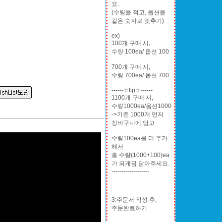
요.
(수량을 적고, 옵션을
같은 숫자로 맞추기)
ex)
100개 구매 시,
수량 100ea/ 옵션 100
700개 구매 시,
수량 700ea/ 옵션 700
------☆tip☆------
1100개 구매 시,
수량1000ea/옵션1000
->기존 1000개 먼저
장바구니에 담고
수량100ea를 더 추가
해서
총 수량(1000+100)ea
가 되게끔 담아주세요.
-------------------
3:주문서 작성 후,
주문완료하기