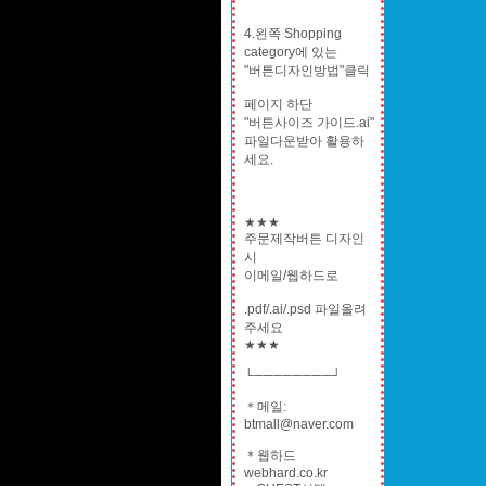
4.왼쪽 Shopping
category에 있는
"버튼디자인방법"클릭
페이지 하단
"버튼사이즈 가이드.ai"
파일다운받아 활용하
세요.
★★★
주문제작버튼 디자인
시
이메일/웹하드로
.pdf/.ai/.psd 파일올려
주세요
★★★
└────────┘
＊메일:
btmall@naver.com
＊웹하드
webhard.co.kr