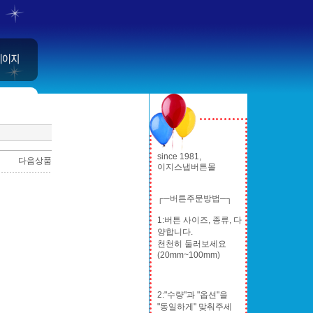
since 1981,
다음상품
이지스냅버튼몰
┌─버튼주문방법─┐
1:버튼 사이즈, 종류, 다
양합니다.
천천히 둘러보세요
(20mm~100mm)
2:"수량"과 "옵션"을
"동일하게" 맞춰주세