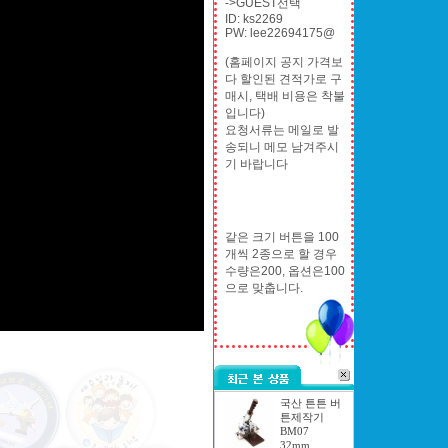
->GUEST선택
ID: ks2269
PW: lee22694175@
(홈페이지 공지 가격보
다 할인된 견적가로 구
매시, 택배 비용은 착불
입니다)
요청서류는 메일로 발
송되니 메모 남겨주시
기 바랍니다
같은 크기 버튼을 100
개씩 2종으로 할 경우
수량은200, 옵션은100
으로 맞춥니다.
국산 튼튼 버
튼제작기
BM07
32mm..