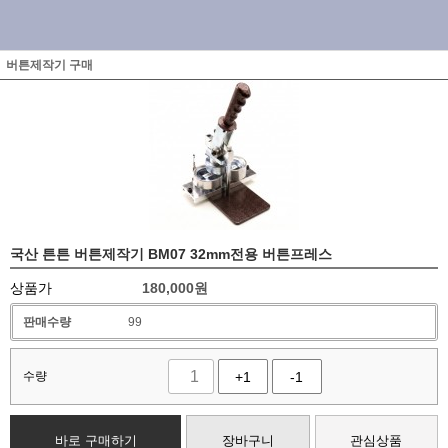
버튼제작기 구매
국산 튼튼 버튼제작기 BM07 32mm전용 버튼프레스
상품가
180,000
원
판매수량
99
수량
+1
-1
바로 구매하기
장바구니
관심상품