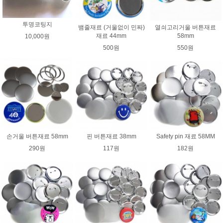
투명코팅지
뱀줄재료 (거울없이 민짜)
열쇠고리거울 버튼재료
재료 44mm
58mm
10,000원
500원
550원
손거울 버튼재료 58mm
핀 버튼재료 38mm
Safety pin 재료 58MM
290원
117원
182원