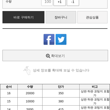
수량
+1
-1
바로 구매하기
장바구니
관심상품
확대보기
상세 정보를 확대해 보실 수 있습니다
순서
수량
단가
비고
상판 하판 코팅지 포함
16
20000
350
가
상판 하판 코팅지 포함
15
10000
380
가
상판 하판 코팅지 포함
14
5000
415